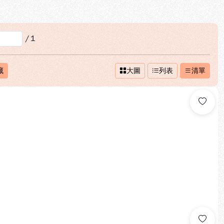
/
1
藏
大圖
列表
清單