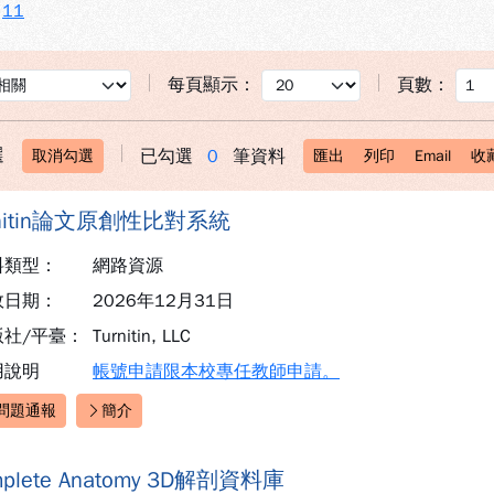
11
每頁顯示：
頁數：
選
已勾選
0
筆資料
取消勾選
匯出
列印
Email
收
rnitin論文原創性比對系統
料類型：
網路資源
效日期：
2026年12月31日
版社/平臺：
Turnitin, LLC
用說明
帳號申請限本校專任教師申請。
問題通報
簡介
速連結：
mplete Anatomy 3D解剖資料庫