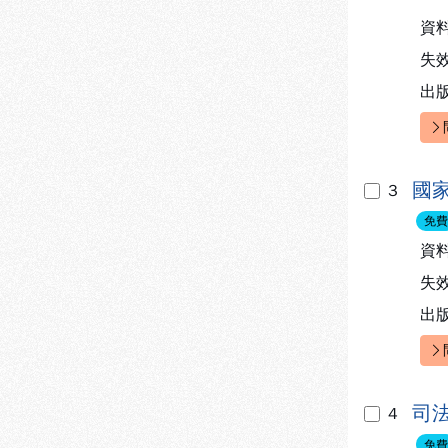
資
失
出
快
國
3
免費
資
失
出
快
司
4
免費