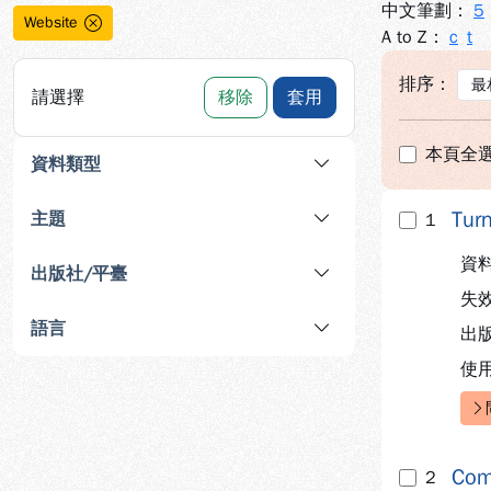
中文筆劃：
5
Website
A to Z：
c
t
排序：
請選擇
移除
套用
本頁全
資料類型
Tu
主題
1
資
出版社/平臺
失
語言
出
使
快
Co
2