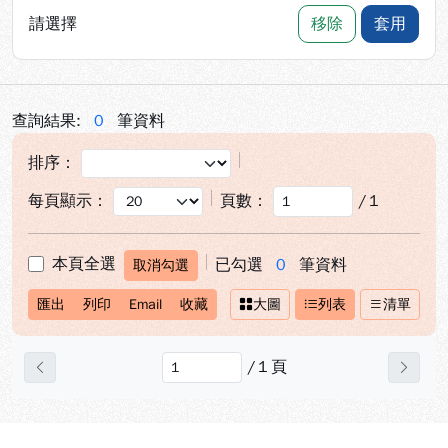
請選擇
移除
套用
查詢結果:
0
筆資料
排序：
每頁顯示：
頁數：
/
1
本頁全選
已勾選
0
筆資料
取消勾選
匯出
列印
Email
收藏
大圖
列表
清單
/
1
頁
上一頁
下一
:::