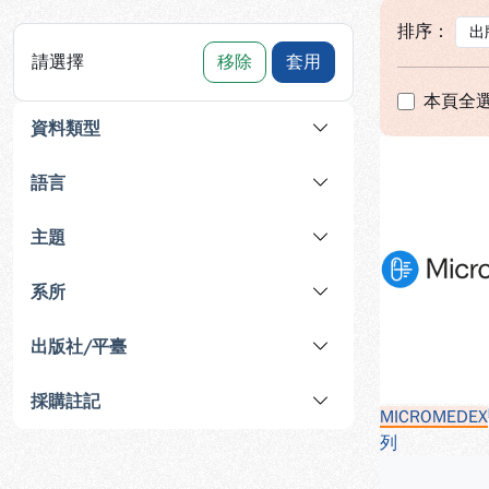
排序：
請選擇
移除
套用
本頁全
資料類型
語言
主題
系所
出版社/平臺
採購註記
MICROMEDEX
列