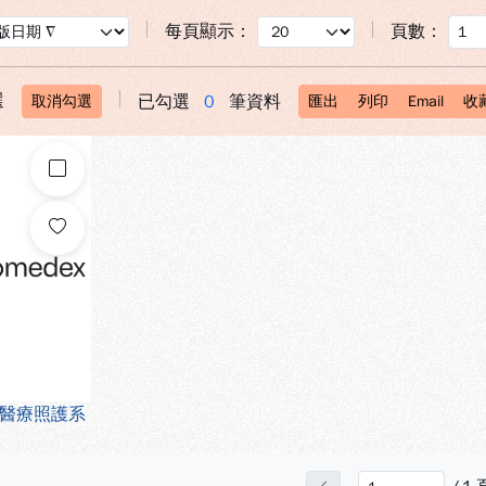
每頁顯示：
頁數：
選
已勾選
0
筆資料
取消勾選
匯出
列印
Email
收
勾選
醫療照護系