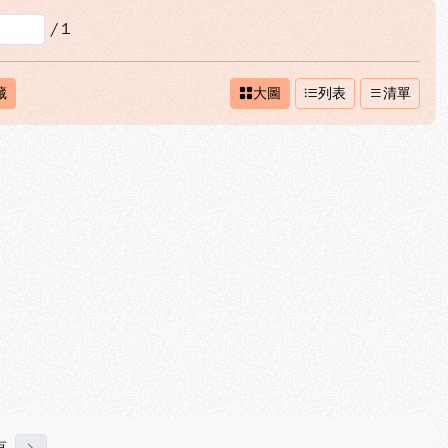
/
1
藏
大圖
列表
清單