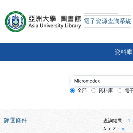
跳到主要內容
:::
:::
電子資源查詢系統
亞洲大學圖書館電子資
資料庫
全部
資料庫
電
查詢模式：
篩選條件
查詢結果:
1
A to Z：
m