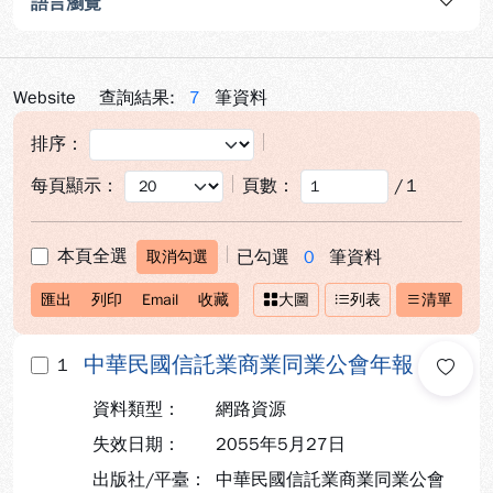
語言瀏覽
Website
查詢結果:
7
筆資料
排序：
每頁顯示：
頁數：
/
1
本頁全選
已勾選
0
筆資料
取消勾選
匯出
列印
Email
收藏
大圖
列表
清單
中華民國信託業商業同業公會年報
1
資料類型：
網路資源
失效日期：
2055年5月27日
出版社/平臺：
中華民國信託業商業同業公會