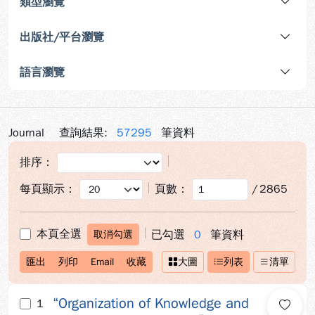
類型瀏覽
出版社/平台瀏覽
語言瀏覽
Journal
查詢結果:
57295
筆資料
排序：
每頁顯示：
頁數：
/
2865
本頁全選
已勾選
0
筆資料
取消勾選
匯出
列印
Email
收藏
大圖
列表
清單
“Organization of Knowledge and
1